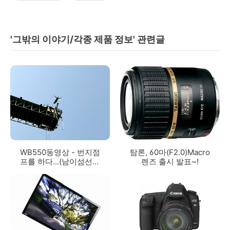
'그밖의 이야기/각종 제품 정보' 관련글
WB550동영상 - 번지점
탐론, 60마(F2.0)Macro
프를 하다...(남이섬선착
렌즈 출시 발표~!
장)