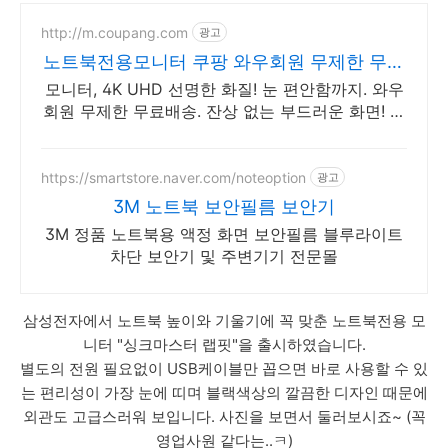
http://m.coupang.com
광고
노트북전용모니터 쿠팡 와우회원 무제한 무료
배송
모니터, 4K UHD 선명한 화질! 눈 편안함까지. 와우
회원 무제한 무료배송. 잔상 없는 부드러운 화면! 모
니터, 게임 승리 확률을 높여보세요.
https://smartstore.naver.com/noteoption
광고
3M 노트북 보안필름 보안기
3M 정품 노트북용 액정 화면 보안필름 블루라이트
차단 보안기 및 주변기기 전문몰
삼성전자에서 노트북 높이와 기울기에 꼭 맞춘 노트북전용 모
니터 "싱크마스터 랩핏"을 출시하였습니다.
별도의 전원 필요없이 USB케이블만 꼽으면 바로 사용할 수 있
는 편리성이 가장 눈에 띠며 블랙색상의 깔끔한 디자인 때문에
외관도 고급스러워 보입니다. 사진을 보면서 둘러보시죠~ (꼭
영업사원 같다는..ㅋ)