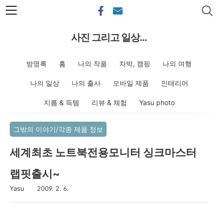
본문 바로가기
사진 그리고 일상...
방명록
홈
나의 작품
차박, 캠핑
나의 여행
나의 일상
나의 출사
모바일 제품
인테리어
지름 & 득템
리뷰 & 체험
Yasu photo
그밖의 이야기/각종 제품 정보
세계최초 노트북전용모니터 싱크마스터
랩핏출시~
Yasu
2009. 2. 6.