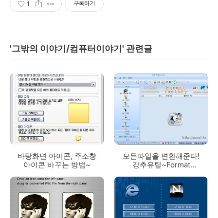
1
구독하기
'그밖의 이야기/컴퓨터이야기' 관련글
바탕화면 아이콘, 주소창
모든파일을 변환해준다!
아이콘 바꾸는 방법~
강추유틸~Format
Factory(포맷팩토리)