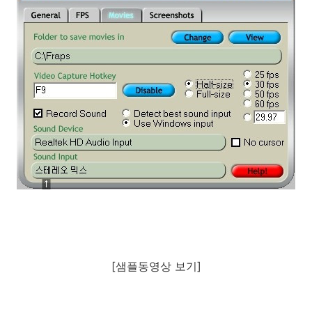
[샘플동영상 보기]