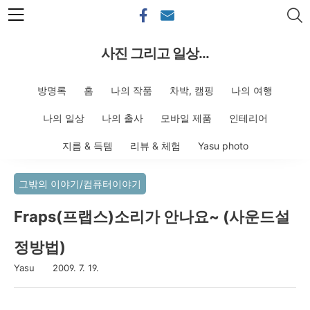
본문 바로가기
사진 그리고 일상...
방명록
홈
나의 작품
차박, 캠핑
나의 여행
나의 일상
나의 출사
모바일 제품
인테리어
지름 & 득템
리뷰 & 체험
Yasu photo
그밖의 이야기/컴퓨터이야기
Fraps(프랩스)소리가 안나요~ (사운드설
정방법)
Yasu
2009. 7. 19.