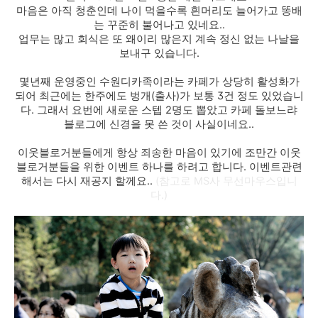
마음은 아직 청춘인데 나이 먹을수록 흰머리도 늘어가고 똥배
는 꾸준히 불어나고 있네요..
업무는 많고 회식은 또 왜이리 많은지 계속 정신 없는 나날을
보내구 있습니다.
몇년째 운영중인 수원디카족이라는 카페가 상당히 활성화가
되어 최근에는 한주에도 벙개(출사)가 보통 3건 정도 있었습니
다.
그래서 요번에 새로운 스텝 2명도 뽑았고 카페 돌보느랴
블로그에 신경을 못 쓴 것이 사실이네요..
이웃블로거분들에게 항상 죄송한 마음이 있기에 조만간 이웃
블로거분들을 위한 이벤트 하나를 하려고 합니다.
이벤트관련
해서는 다시 재공지 할께요..
(참고로 MS사 무선마우스입니
다.)