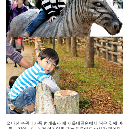
얼마전 수원디카족 벙개출사 때 서울대공원에서 찍은 첫째 아