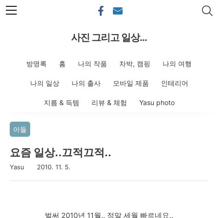
본문 바로가기
사진 그리고 일상...
방명록
홈
나의 작품
차박, 캠핑
나의 여행
나의 일상
나의 출사
모바일 제품
인테리어
지름 & 득템
리뷰 & 체험
Yasu photo
아들
요즘 일상..끄적끄적..
Yasu
2010. 11. 5.
벌써 2010년 11월.. 정말 세월 빠르네요..