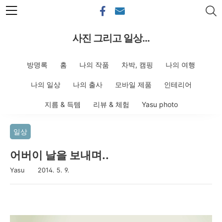
본문 바로가기
사진 그리고 일상...
방명록
홈
나의 작품
차박, 캠핑
나의 여행
나의 일상
나의 출사
모바일 제품
인테리어
지름 & 득템
리뷰 & 체험
Yasu photo
일상
어버이 날을 보내며..
Yasu
2014. 5. 9.