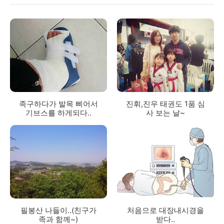
족구하다가 발목 삐어서
진휘,진우 태권도 1품 심
기브스를 하게되다..
사 보는 날~
필봉산 나들이..(친구가
처음으로 대장내시경을
족과 함께~)
받다..