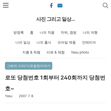
본문 바로가기
사진 그리고 일상...
방명록
홈
나의 작품
차박, 캠핑
나의 여행
나의 일상
나의 출사
모바일 제품
인테리어
지름 & 득템
리뷰 & 체험
Yasu photo
그밖의 이야기/유용한이야기
로또 당첨번호 1회부터 240회까지 당첨번
호~
Yasu
2007. 7. 8.