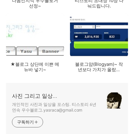
다음신지식 우수블로거
티스토리 초대장 10장 나
선정~
눠드립니다.
★블로그 상단에 이쁜 메
블로그얌(Blogyam)~ 작
뉴바 넣기~
년보다 가치가 올랐을
까?
사진 그리고 일상...
개인적인 사진과 일상을 포스팅. 티스토리 6년
연속 우수블로그.yasraca@gmail.com
구독하기