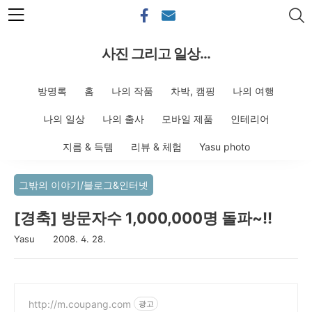
본문 바로가기
사진 그리고 일상...
방명록
홈
나의 작품
차박, 캠핑
나의 여행
나의 일상
나의 출사
모바일 제품
인테리어
지름 & 득템
리뷰 & 체험
Yasu photo
그밖의 이야기/블로그&인터넷
[경축] 방문자수 1,000,000명 돌파~!!
Yasu
2008. 4. 28.
http://m.coupang.com
광고