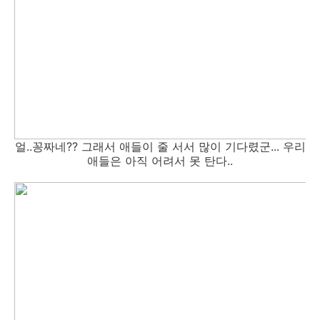
얼..꽁짜네?? 그래서 애들이 줄 서서 많이 기다렸군... 우리
애들은 아직 어려서 못 탄다..