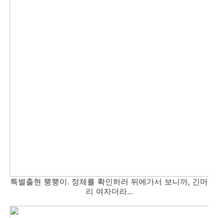
특별출현 뿡뿡이. 정체를 확인하러 뒤에가서 보니까, 긴머
리 여자더라...