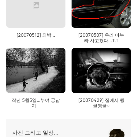
[20070512] 외박...
[20070507] 우리 마누
라 사고쳤다...T.T
작년 5월5일...부여 궁남
[20070429] 집에서 뒹
지...
굴뒹굴~
사진 그리고 일상...