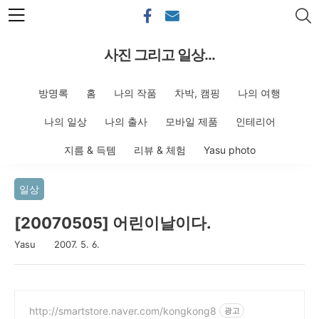
본문 바로가기
사진 그리고 일상...
방명록
홈
나의 작품
차박, 캠핑
나의 여행
나의 일상
나의 출사
모바일 제품
인테리어
지름 & 득템
리뷰 & 체험
Yasu photo
일상
[20070505] 어린이날이다.
Yasu
2007. 5. 6.
http://smartstore.naver.com/kongkong8
광고