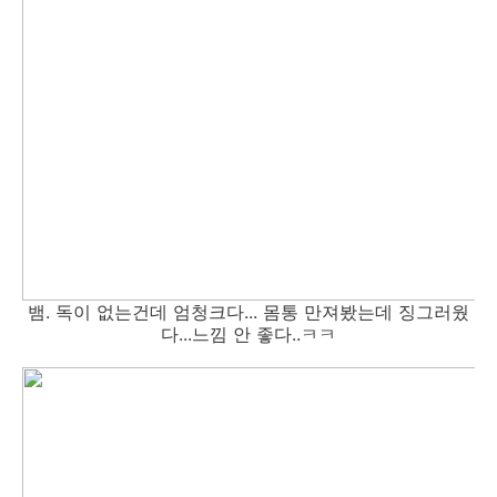
뱀. 독이 없는건데 엄청크다... 몸통 만져봤는데 징그러웠
다...느낌 안 좋다..ㅋㅋ