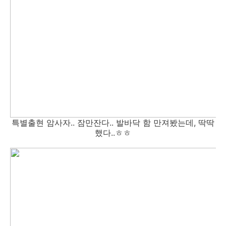
특별출현 암사자.. 잠만잔다.. 발바닥 함 만져봤는데, 딱딱
했다..ㅎㅎ