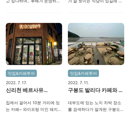
고 싶다하여.. 후배가 운영하는
가 잘 보이는 식당이 있길래 다
참치집에서 3가족 부부모임을
녀왔다~ '오선' 이라는 곳인데
하게 되었다~ 오산 시청 앞 그
얼마전에 오픈 한 듯~ 라크몽
린사우나 건물 1층에 위치한 본
앞 쪽에 센텀폴리스 주상복합
참치인데 메뉴는 55,000원?
건물이 많이 올라왔다.. 라크몽
짜리를 주문했다~ 처음 먹어본
앞에 루나갤러리 옥상에 오르
눈물주. . ㅋ 호불호가 갈릴 듯..
면 볼 수 있는 풍경~ 저녁 시간
울 마누라는 어찌나 홀짝 잘먹
이 되어 다시 라크몽에 와서 인
는지 ㅋ 담에 또 데려와야겠다~
증샷~ㅋ 아래부터는 오선에서
2022. 08. 06 오산 본참치~
찍은 사진들이다~ 메뉴는 김치
돼지찜?ㅋ 조금 늦게 왔더니 뷰
맛집&카페투어
맛집&카페투어
좋은 자리는 없었다. 식사하면
서 노을 지는 풍경을 보려면 서
2022. 7. 17.
2022. 7. 11.
둘러 자리 잡아야 할 것 같다~
신리천 베르사유
구봉도 발리다 카페와 맛
나중에 갈때는 한잔하고 싶다..
(VERSAYOU) 카페~
나는 조개구이 ~
ㅎㅎ
집에서 걸어서 10분 거리에 있
대부도에 있는 노지 차박 장소
는 카페~ 와이프랑 미인 돼지에
를 검색하다가 알게된 구봉도
서 저녁에 소주 한잔 먹고 커피
에 위치한 발리다 카페를 와이
한잔하러 다녀옴~ 미인 돼지에
프와 함께 다녀왔다. 어떤 리뷰
서 삼겹살에 소주한잔~~크으
에서 봤듯이 맛은 그냥그렇고..