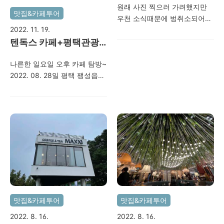
원래 사진 찍으러 가려했지만
맛집&카페투어
우천 소식때문에 벙취소되어서
2022. 11. 19.
집안일 하고 뒹굴 거리다가 와
텐독스 카페+평택관광
이프가 카페가자하여 간 곳.. 용
인 포곡에 위치한 곳인데 동탄2
지 주변 드라이브~
나른한 일요일 오후 카페 탐방~
에서 20분거리 밖에 안된다..
2022. 08. 28일 평택 팽성읍
광주화성고속도로 넘 좋네~~
텐독스와 평택 관광단지, 서해
에버랜드도 금방 오겠음~~ 태
대교 부근..
풍의 영향때문인지 사람이 많
치는 않았음~ 그래서 사진 찍기
더 좋았음..ㅎ 2022. 08. 15 용
인 아스터 드 몽블랑~
맛집&카페투어
맛집&카페투어
2022. 8. 16.
2022. 8. 16.