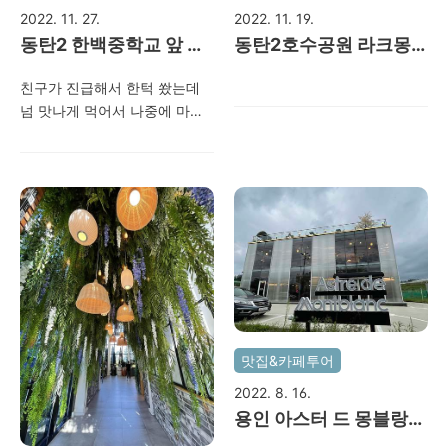
2022. 11. 27.
2022. 11. 19.
동탄2 한백중학교 앞 태
동탄2호수공원 라크몽
백짚불구이 맛집 추천~
마담 레이디 파이 카페~
친구가 진급해서 한턱 쐈는데
넘 맛나게 먹어서 나중에 마누
라도 데려 올 예정..ㅎㅎ 2022.
11 25
맛집&카페투어
2022. 8. 16.
용인 아스터 드 몽블랑
카페~