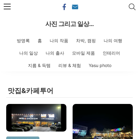
본문 바로가기
사진 그리고 일상...
방명록
홈
나의 작품
차박, 캠핑
나의 여행
나의 일상
나의 출사
모바일 제품
인테리어
지름 & 득템
리뷰 & 체험
Yasu photo
맛집&카페투어