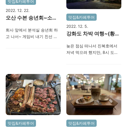
맛집&카페투어
2022. 12. 22.
맛집&카페투어
오산 수본 송년회~소갈
비살,눈꽃살,육회 등..
2022. 12. 5.
회사 앞에서 분석실 송년회 하
강화도 차박 여행~(황토
고 나서~ 게임비 내기 친선 골
장인만찬,강화고려궁지,
프~ (1타 차이로 이김 ㅎ)
늦은 점심 떠나서 진복호에서
용흥궁,조양방직)
2022. 12. 21
저녁 먹으려 했지만, 8시 도착
인데도 안받아주더라..짱남..ㅜ
그래서 다른곳을 찾아봤지만,
딱 한군데에서 받아줌~ 장인만
찬~~ 복 받으세요..ㅎㅎ 다음날
일어나서 고려궁지, 용흥궁 구
경하고 조양방직에서 커피, 빵
묵고 나옴~ 조양방직은 소문대
로 진짜 괘얀~~ 사진 찍을꺼리
도 많음~ 2022. 12. 03
맛집&카페투어
맛집&카페투어