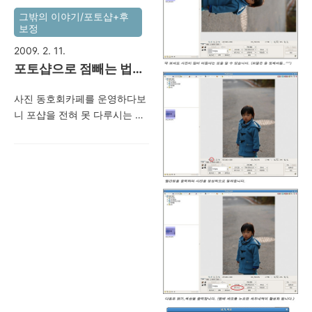
Photoshop Lightroom
때 조정해야 한다. 컴퓨터에서
그밖의 이야기/포토샵+후
2\Resources\en 그리고 라이트
화이트 밸런스는 이상적인 흰
보정
룸을 실행하면~ 끝~~
색 사용을 위해 모니터의 색온
2009. 2. 11.
도 값을 맞추어 조절한다. 색온
포토샵으로 점빼는 법~
도가 낮으면 붉은 빛을 띄고, 색
(초간단뽀샵배우기)
온도가 높을 경우에는 파란 빛
사진 동호회카페를 운영하다보
을 띤다. 장착되어 있는 시스템
니 포샵을 전혀 못 다루시는 신
소프트웨어를 통해 화이트 밸
입회원들이 간혹 계십니다. 그
런스를 조절할 수 있다. 오늘은
분들을 위해 정말 간단하면서
“포토스케이프”라는 “무료 국산
잘 써먹는 포토샵 팁을 만들어
..
봤습니다. 초보자분들만 봐주
세요..^^ 참~ 쉽죠잉~? 유용했
다면 추천한방~ㅋ