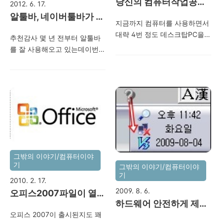
당신의 컴퓨터작업공간
2012. 6. 17.
크롬
무런 제한이 없는 프리웨어입
은 어떠신가요?
알툴바, 네이버툴바가 안
니다. 설치가 필요 없는 포터블
지금까지 컴퓨터를 사용하면서
뜨는문제 해결방법(윈도
버전으로 exe만 실행하시면 됩
대략 4번 정도 데스크탑PC을
추천감사 몇 년 전부터 알툴바
우7 64비트)
니다. 전 작업표시줄에 바로가
바꾼 것 같습니다. 노트북도 오
를 잘 사용해오고 있는데이번
기 해 두었네요.ㅎㅎ [세부 설
래되긴 했지만 몇 대를 아직 가
에 PC를 새로 업그레이드 하면
명] Q-Dir는 윈도 기본 탐색기
지고 있어서 하나는 첫째 아들
서 알툴바가 자꾸 사라지더군
를 다단창 형태로 쉽게 사용할
이 사용하고 다른 하나는 와이
요..원인을 몰라서 몇주 그냥 사
수 있도록 해주는 프로..
프가 사용하고 있답니다. 하지
용해봤는데 알패스 사용까지
만 가장 많이 사용하는 PC는 아
못하니 너무 답답해서...인터넷
무래도 성능 좋은 데스크탑이
을 뒤져 오늘 원인을 찾았답니
죠~ 지금껏 데스크탑PC를 바
다. 윈도우7 64비트는 액티브
꿔오면서 중고PC는 팔은 적도
엑스가 지원되지 않는다고 하
있었지만 거의 헐값이라서 그
네요. 지금까지 32비트만 사용
그밖의 이야기/컴퓨터이야
냥 아는 사람을 주거나 서브컴
해서 이런 문제가 있는줄은 몰
기
그밖의 이야기/컴퓨터이야
퓨터로 사용하는 일도 많았습
랐네요. 하지만 아주 간단하게
기
2010. 2. 17.
니다. 그러면 모니터는 어찌하
알툴바,네이버,다음툴바.. 기타
2009. 8. 6.
오피스2007파일이 열
셨나요? 제 경우에는 절대로 팔
클라우드 서비스를 받을 수 있
하드웨어 안전하게 제거
지 않았습니다. 듀얼로 사용하
리지않아요. 2007호환
는 방법이 있습니다. 시작 - 모
오피스 2007이 출시된지도 꽤
하기 아이콘이 없어졌어
거나 애들 영화 틀어줄 때 유용
팩다운로드~
든 프로그램을 보면 두개의 인