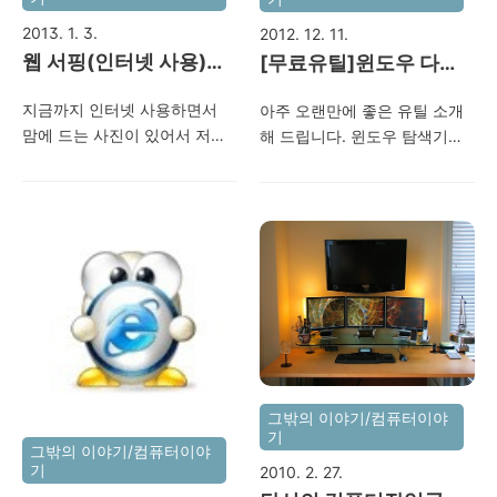
에 하루만 세일한다고 뻥 쳤음..
인하시길..
2013. 1. 3.
2012. 12. 11.
ㅋ) SSD가 제일 좋긴하지만..
http://www.microsoft.com/ko-
웹 서핑(인터넷 사용)시
비싸도 너~무 비싸다.. 나중에
[무료유틸]윈도우 다단
kr/windows/features
언젠가 가격이 떨어지면 구입
사진저장 간단하게 하는
창 형태 탐색기(Q-Dir
지금까지 인터넷 사용하면서
아주 오랜만에 좋은 유틸 소개
하면 된다. SSHD의 경우는
법~
Portable Unicode
맘에 드는 사진이 있어서 저장
해 드립니다. 윈도우 탐색기가
HDD와 가격면에서 그리 많이
v5.44)
하고 싶을 때 항상 오른쪽 마우
많이 개선이 되긴 했지만 항상
차이가 나지 않기 때문에 HDD
스를 클릭하여서 "다른 이름으
멀티로 몇개의 창을 띄워놓고
2Tb를 구입 예정이었던 나에겐
로 저장"을 했었습니다. (저만
작업하는 것은 예나지금이나
안성 맞춤인 듯.. 이번 기회에
그런 거 아니겠죠? ㅎ) 하지만
똑같습니다. 그래서 2개의 창을
아예 OS까지 바꿔야겠다.
오늘 한가지 팁을 발견하였네
동시에 사용할 수 있는 프로그
SSHD에 대해 자세히..
요. 이제부터는 웹서핑 시 다운
램을 몇년째 사용하였었는데
받고 싶은 사진이 있다면 아래
오늘 우연히 알게된 Q-Dir은 창
와 같은 방법을 사용하세요! [방
이 4개로 사용할 수 있습니다.
법] 마우스로 사진을 드래그하
몇 분 사용해 보았는데 너무 나
여 바탕화면으로 옮긴다. 끝. 사
도 편리합니다. 아래 사진과 같
진처럼 그냥 옮기면 됩니다..ㅡ.
이 섬네일도 기본으로 됩니다.
그밖의 이야기/컴퓨터이야
기
ㅡ;; 전 지금까지 이런 것도 몰
그 밖에 여러가지 기능이 있사
그밖의 이야기/컴퓨터이야
랐네요.. [확인 된 환경] OS: 윈
오니 하단 세부내용을 참고하
기
2010. 2. 27.
도우7 브라우저: 익스플로러9,
세요. 이 프로그램은 사용에 아