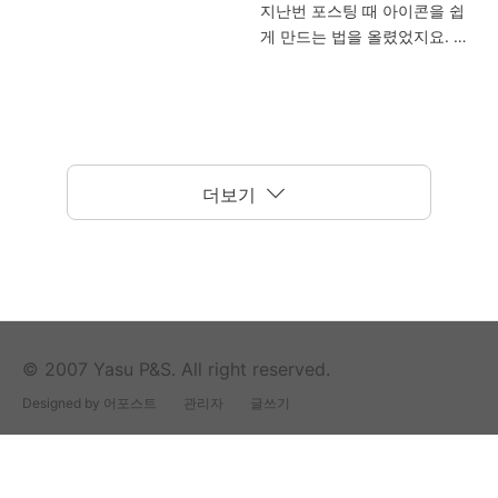
지난번 포스팅 때 아이콘을 쉽
가 하나 있더군요. 오디오장치
그리고 한가지 팁을 알려드리
Microsoft Office2007 Word,
게 만드는 법을 올렸었지요. 아
가 문제라면 소리가 안 나야하
자면... 저 아이콘에서 오른쪽
Excel 및 PowerPoint의..
이콘 쉽게 만드는법~
는데 소리는 이상없이 잘 나오
클릭을 해서 장치 제거를 하시
(AveIconifier2) 오늘은 아이콘
고 있었습니다. 그래서 여기저
는 분들이 많으신..
을 활용하는 법에 대해서 알아
기 관련정보를 알아보고 해결
보도록 하겠습니다. 1. 첫번째
을 하였네요. 원인은 ATI그래픽
로 특정 폴더를 자신이 만든 아
카드 변경으로 생긴 것이었습
이콘으로 바꾸는 방법을 보시
니다. 오디오 문제인데 왠 그래
더보기
죠~ 2. 아이콘 변경을 원하는
픽카드?? 본인이 ATI그래픽카
폴더를 오른쪽 클릭 - 속성 - 사
드로 변경을 하였다면 거의
용자 지정 탭을 클릭합니다. 3.
100%입니다. 처음에 그래픽카
하단의 "아이콘 변경"을 클릭하
드의 드라이버를 설치할 때
여 새로 창이 뜨면 "찾아보
HDMI관련 드라이버도 설치 해
기"를 클릭합니다. 4. 미리 만들
줘야했습니다. (HDMI포트가 없
© 2007 Yasu P&S. All right reserved.
어 두었던 아이콘을 지정합니
어도 젠더로 지원됨) 제조사CD
다. 5. 확인을 클릭합니다. 6. 짜
로 설치하면 이런 문제가 별로
Designed by 어포스트
관리자
글쓰기
잔... 폴더가 아래와 같이 바꼈
없지만, 자료실 같은 곳에서 최
습니다. 참 쉽죠잉~~^^ 그럼,
신 드라이버를 다운 받게되면
이번에는 인터넷 브라우저 주
이러한 일들이 발생되곤 한답
소창 앞에나 링크항목에 아이