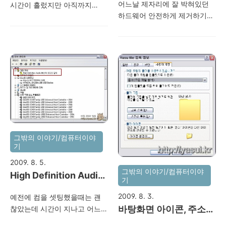
어느날 제자리에 잘 박혀있던
시간이 흘렀지만 아직까지
하게 쓰이거든요~ 우리는... 지
요~(해결방안)
터넷 익스플로러가 있습니다.
하드웨어 안전하게 제거하기
2003을 쓰시는 분들이 주위에
름신의 강림을 받아 계속 컴터
기본값은 64비트로 되어있는데
아이콘이 사라졌습니다... 작업
참 많습니다. 제 부서에 같이 업
용품을 질러댑니다. 모니터도
이것을 아래있는 녀석으로 실
표시줄의 속성을 아무리 뒤져
무보시는 분들 중 나이가 지긋
많게는 3~4개 되시는 분들도
행하면기존의 32비트처럼 사용
봐도 안 보입니다. ㅡ.ㅡ 이럴땐
하신 분들도 꽤 있으신데요...
종종 보기도 합니다. “모니터가
하실 수 있네요.저는 아직 32비
어째야 할까요? 제 경험을 토대
최근에 자주 도움을 드리는 것
많아서 모해? 하나만 있으면 되
트가 편해서 바탕화면에 바로
로 해결 방안을 공유드립니다.
중의 하나가 바로 오피스 2007
지?”..
가기를 만들어 사용중입니
윈도우키 + Pause를 눌러서 시
파일이 열리지 않는다는 것입
다. 역시 사..
스템 등록정보 - 하드웨어 - 장
니다. 예를 들어, 2003파워포
치관리자를 엽니다. 디스크 드
인트 파일은 확장자가 .ppt지
라이브에서 USB디바이스를 더
만, 2007의 경우는 pptx입니
블클릭합니다. 정책에서 "성능
다. 울 형님들은 2007을 깔지
그밖의 이야기/컴퓨터이야
을 위해 최적화"를 클릭하고 안
않아서 못 연다고 생각하시고
기
전하게 하드웨어 제거 를 클릭
2007로 업글을 받으시지만, 많
2009. 8. 5.
합니다. 많이 보시던 화면이 나
이 변해버린 인터페이스에 적
그밖의 이야기/컴퓨터이야
High Definition Audio
타났지요? 중지를 클릭합니다.
응을 못하시고 업무시간만 늘
기
버스의 오디오장치 느낌
(일반 아무 USB장치를 사용하
어나는 경우가 많지요~ 이런분
2009. 8. 3.
예전에 컴을 셋팅했을때는 괜
표가 생겼어요~(해결방
여도 됩니다.) USB장치를 다시
들에게 추천해드리는 한가지
바탕화면 아이콘, 주소창
찮았는데 시간이 지나고 어느
꼽으면 아래와 같이 아이콘이
안)
방법같지도 않은 방법!! 2007
날 장치관리자를 보니 느낌표
아이콘 바꾸는 방법~
다시 생긴 것을 볼 수 있답니다.
호환팩을 설치하세요~^^