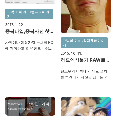
그밖의 이야기/컴퓨터이야
기
2017. 1. 29.
중복파일,중복사진 찾아
서 제거해주는 어플
그밖의 이야기/컴퓨터이야
사진이나 여러가지 문서를 PC
(Fast Duplicate File
기
에 저장하고 몇 년정도 사용하
Finder)
2015. 10. 11.
다보면 중복되어지는 파일들이
하드인식불가 RAW로
생기기 마련이다. 이런 중복 파
잡힘.. 복구안됨..ㅜ.ㅜ
일들을 찾고 제거하는 것도 힘
윈도우가 버벅대서 새로 설치
든일인데 좋은 어플이 있길래
를 하려다가 사진을 담아둔 2번
어제부터 사용중이다.영문버전
째 파티션이 RAW로 잡혀버렸
이지만 한글로 잘 설명해 둔 페
다.. 외장하드로 열어도 자꾸 포
이지가 있어서 링크 걸어본다.
맷하라 나오고.. 인식도 안되
소프트 웨어 설명
고...ㅜ.ㅜ 지금까지 거의 13년
http://software.naver.com/review/detail.nhn?
동안 찍어둔 사진이 담긴 자료
reviewId=NVR_SR_000114 다
인데.. 절대 날라가면 안되는
운로드를 받으려면 아래 홈페