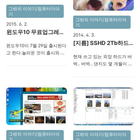
데... 인터넷을 뒤져뒤져 아래와
이지에서 받으면 된다. 최근에
그밖의 이야기/컴퓨터이야
같은 방법들을 써 봤지만.. 다른
네이버 블로그 가면 스파이웨
기
건 다 살아나도 내가 제일로 아
어 투성이라 비추함.. 다운로드
그밖의 이야기/컴퓨터이야
2015. 6. 2.
끼는 포토 폴더는 복구되지 않
기
주소
윈도우10 무료업그레이
았다.. - chkdsk : 복구 안됨 -
http://www.mindgems.com/products/Fast-
2014. 4. 3.
R-스튜디오: 복구 안됨 - 파이
드 실시~정품아니어도
Duplicate-File-Finder/Fast-
[지름] SSHD 2Tb하드
윈도우10이 7월 29일 출시된다
널 데이터: 일부 복구 - 파티션
업그레이드지원!
Duplicate-File-Finder-
질렀다~(씨게이트 하이
고 한다.놀라운 것이 출시와 함
구루: 일부 복구 밥 먹다가도 눈
Download.htm
(Windows10출시)
현재 쓰고 있는 외장 하드가 버
브리드 Desktop SSHD
께 무료로 업데이트를 해 준다
물이 날 지경이다.. 욕 안 하는
벅.. 버벅.. 댄지도 몇 개월이 지
2TB(ST2000DX001)/SA
는 것이다.정품은 물론, 정품이
나도 화가 난다.. 정말 이대로
났다.. 더구나 최근 몇 일.. 10번
아닌 불법복제품까지 윈도우10
인치/HDD+SSD 하드디
그 수 많은 나의 추억들을 날려
중 7번은 하드가 제대로 인식도
업그레이드 지원이 된다고 한
버려야 하는건가?? 고뇌하던
스크)
안됐다.. 만에 하나.. 하드가 갑
다.단, 무료 업그레이드는 1년
중.. 하드 박스에서 찾은 잊혀져
자기 고장나서 나의 소중한 사
동안만 지원 받을 수 있다고 한
있던 하드 발견.. 다행히 그 속
진 자료들이 다 날라간다면??
다. PC를 켜면 위와 같이 처음
에는 2002..
으아아아아악~~~ 끄아아아아
보는 윈도우 마크가 있다. 저 놈
아아앙~ 절대로 그런 일이 있어
을 클릭하면 Windows10 업그
서는 안된다.. 다급한 마음에 마
레이드를 예약할 수가 있다. 윈
누라를 속여서 충동구매 해 버
도우 10 업그레이드에 대한 자
그밖의 이야기/컴퓨터이야
그밖의 이야기/컴퓨터이야
렸다. (30만원짜리인데 15만원
세한 내용은 아래 링크에서 확
기
기