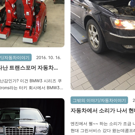
쿠션으로 공간을 조금 벌렸다.
기/자동차이야기
2016. 10. 16.
타난 트랜스포머 자동차
ns사의 변신로봇자동차
장난감인가? 이건 BMW3 시리즈 쿠
etrons라는 터키 회사에서 BMW3로
로봇이라고 한다. 리모콘으로 변신
그밖의 이야기/자동차이야기
2
 머리를 회전, 팔이나 손가락을 구부
. 아직은 프로토타입이지만 다른 변
자동차에서 소리가 나서 
차도 발표 예정이라고 하니 기대해
가봤는데 견적 100만원..
ㅎ 자세한 정보는 아래 홈페이지에
엔진에서 웽~~ 하는 소리가 조금 
. http://letrons.com
현대 그린서비스 갔다 왔는데콤프