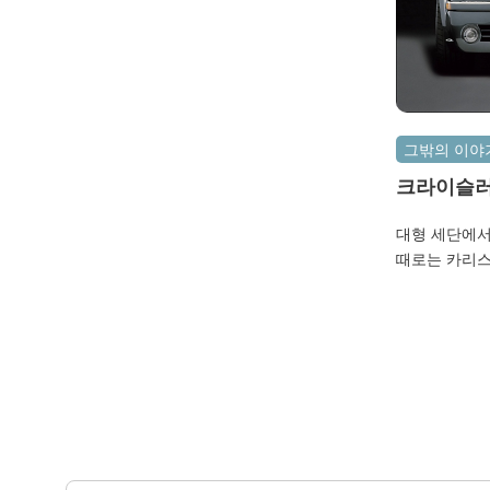
이 TV광고에서 하도 “엔진때가 문제”라고 해서
엔진관련 제품이라는 정도만 알고 있었네요.^^
불스원샷은 “자동차 엔진내부 세척제”로 엔진 내
부의 카본 때를 빠르고 깨끗하게 제거함으로써
항상 새 차와 같이 힘차고 부드러운 엔진을 유지
시켜주는 엔진관리 필수품이라고 합니다. 엔진관
그밖의 이야
리하면… 보통 엔진오일 교환을 생각하게 됩니
다. 초보운전자들도 기본적으로 5,000~
크라이슬러
10,000km정도 주행을 하면 한번쯤 엔진오일을
300C시
대형 세단에서
교환 해 줘야 한다고 알고 있습니다. 하지만 전
때로는 카리스
지금까지 엔진오일 교환의 중요성은 알았지만 엔
세련미 크라이
진 속의 때가 엔..
그 이상의 당
합니다. 이상
사 크라이슬러(C
크라이슬러”에
업체입니다. 
우연히 자동차
하여 4년 만
다. 하지만, 