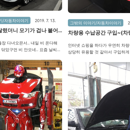
기/자동차이야기
2019. 7. 13.
그밖의 이야기/자동차이야기
2
달렸더니 모기가 겁나 붙어
차량용 수납공간 구입~(차
세차..
드포켓, 좌석 멀티테이블)
출장 다녀오믄서.. 내일 비 온다해
인터넷 쇼핑을 하다가 우연히 차
안 닦았구먼 비 안오네.. 요즘 날씨가
상당히 유용할 것 같아서 구입하게
는지~
에서 음식을 먹을때나, 장시간 주
으로 영화 감상등을 할 수 있는 멀티
밖에 여러가지 수납 공간이 많이 
구입한지 하루만에 배송.. 빠르네~ 
테이블을 펼치면 요래되며.. 어느
도 가능하다. 그리고 한가지 더~
사이에 설치할 수 있는 수납공간
나 핸드폰, 지갑등을 두면 적당할 
였다. 나는 올블랙으로~~운전석 
없는놈으로 주문할껄 그랬다.기어
약간 간섭을 받는다.. 그래서 구입