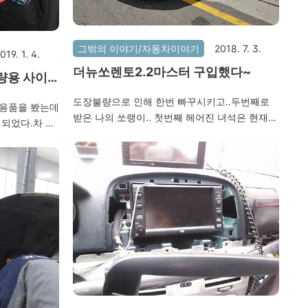
그밖의 이야기/자동차이야기
2018. 7. 3.
019. 1. 4.
더뉴쏘렌토2.2마스터 구입했다~
량용 사이
도장불량으로 인해 한번 빠꾸시키고..두번째로
량용품을 봤는데
받은 나의 쏘랭이.. 첫번째 헤어진 녀석은 현재
 되었다.차 안
전시차로 있다고한다.스미스 클럽에 맡겨서 작업
행시 스마트폰
을 하였는데 썬팅과 유리막코팅은 그럭저럭 맘에
 테이블..그
든다..하지만 언더 코팅한 것을 오토큐에서 확인
있어서 좋다~
해보니 아직 덜 마른 곳도 있고 잘 안칠해진 부분
바로 설치..
도 있더라..오토큐 직원이 약간 보수 해 줬음~ 차
정도 각도 조절
가 크긴 크네~ 막걸리 뿌려주고 옴~ 둘째 녀석이
운전석과 조수석
크고 좋다며 여러번 누워본다..ㅎㅎ 새차니까 10
이다.동전수납이
년 정도 타야지~
듯 하여 구입하
쪽은 컵받이가
봉을 조작할때
시 받은 두꺼운