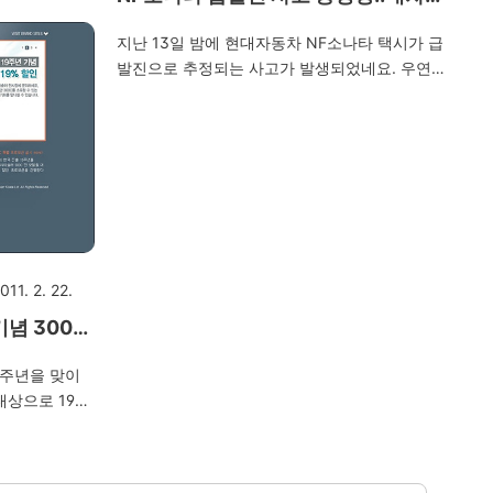
원.. 그리고,
걱정됨..ㅜ.ㅜ;;
.오일도 미세하
지난 13일 밤에 현대자동차 NF소나타 택시가 급
 교체할 때도
발진으로 추정되는 사고가 발생되었네요. 우연히
.. 총 견적이
동영상이 찍혀서 지금 인터넷에 많이 확산되고
장이 있어서 며
있는데요. 확인 해 보니 정말 아찔하네요.. 제 차
정말 정비공 말
도 NF소나타 구형이긴 하지만 같은 NF소나타이
2005년식에
기 때문에 걱정이 되네요...ㄷㄷ 그리고 평소에
 밖에 안 탔는
느끼는건데 제 차가 주행시에 핸들이 한쪽으로
.. 이참에 걍
쏠리는 현상이 있습니다. A/S를 받을 예정인데
이번주에 빨리 가봐야겠습니다.. (2010년 3월
13일 21시 33분에 발생된 급발진 추정사고) 아
011. 2. 22.
래 동영상은 지난 2009년에 뉴스에서 방영된 급
발진 추정 동영상입니다. 어떻게 해결이 났는지
념 300C
모르겠네요.. (너무 궁금합니다..ㅡ.ㅡ)
http://tvpot.daum.net/clip/ClipView.do?
9주년을 맞이
clipid=16729568..
대상으로 19%
크라이슬러 하면
져 있지요? 지
서울 정상회의에