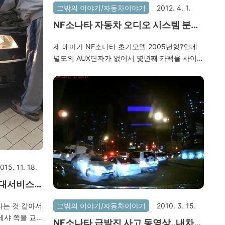
그밖의 이야기/자동차이야기
2012. 4. 1.
NF소나타 자동차 오디오 시스템 분해
를 해봤습니다.
제 애마가 NF소나타 초기모델 2005년형?인데
별도의 AUX단자가 없어서 몇년째 카팩을 사이드
로 빼서 외부기기와 연결하여 사용하였는데 갑자
기 카팩이 걸려서 Open이 되지 않더군요.. 시동
을 꺼도 계속 꺼덕꺼덕..소리가 나길래 안 되겠다
싶어서 전면부를 분해 해 보았습니다. 전에도 한
번 분해 해 본적이 있어서 15분 정도 간단하게 마
무리 하였네요. 전원선을 완전히 뽑고 나서야 소
리가 멈추었고, 다시 조립한 후 Open도 정상적
으로 되었습니다. 요즘에는 블루투스가 적용 된
모델이 많아서 이런 구닥다리 카팩은 거의 사용
015. 11. 18.
하지 않으시겠죠? 뜯고 나보면 자동차 분해도 참
현대서비스
별거 아닐 것 같아요..ㅎㅎ 안전상 위험하오니 관
ㄷㄷㄷ
련 지식이 없다면 절대 분해하지 마세요!!
그밖의 이야기/자동차이야기
2010. 3. 15.
나는 것 같아서
레샤 쪽을 교체
NF소나타 급발진 사고 동영상..내차