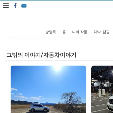
본문 바로가기
방명록
홈
나의 작품
차박, 캠핑
그밖의 이야기/자동차이야기