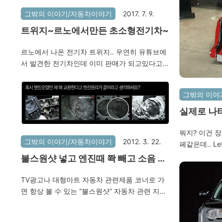
그밖의 이야기/자동차이야기
2017. 7. 9.
트위지~르노에서만든 초소형전기차~
르노에서 나온 전기차 트위지.. 우연히 유튜브에
서 발견한 전기차인데 이미 판매가 되고있다고한
다. 3시간 반이면 완충되고 1회 충전으로 최소
60㎞ 이상을 달릴 수 있다. 대략 한달 유지비(전
그밖의 이야
기요금)가 1만원 이내로 충분하다고 한다. 가격
은 1500만원대지만 환경부 보조금에 각 지방자
실제로 나
치단체 보조금을 지원받으면 서울은 572만원,
~letro
대구는 422만원 등에 구입할 수 있다. 디자인도
뭐지? 이건 
그밖의 이야기/자동차이야기
2012. 3. 22.
이쁘고 가격도 저렴하지만 성인 두명이 타기엔
페같은데.. L
무리가 있고 에어컨이나 히터가 없다는 점.. 때문
제작한 변형 
불스원샷 넣고 엔진때 쫙 빼고 소음 줄
에 한여름이나 겨울에 고생문이 훤하다. 세컨용
이 가능하며,
이자!
출퇴근 시 잠깐 타기 좋은 4발 달린 고급 스쿠터
릴 수도 있다
TV광고나 대형마트 자동차 관련제품 코너로 가
로 생각하면 좋을것 같다. 아래는 동영상으로 본
형 로봇 자동
면 항상 볼 수 있는 “불스원샷” 자동차 관련 지식
시민들의 반응..ㅎㅎ
봐야겠다..ㅎ
이 없는 전 지금까지 “불스원샷”이 정확히 무엇에
서 확인이 가능하다
쓰이는 제품인지 몰랐습니다. 최근에서야 이수근