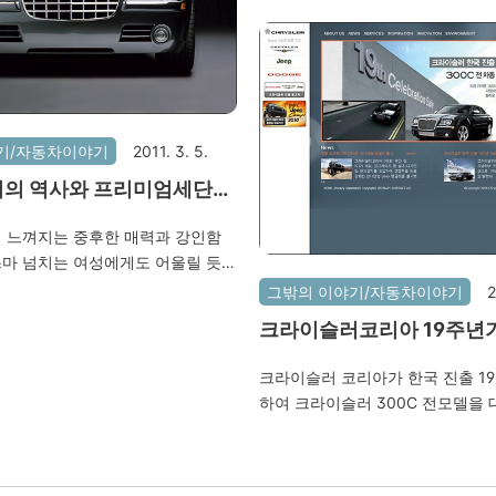
를 해야한다고 한다.비용은 약 38만
타이밍 벨트도 갈아야 할 듯 하고.
게 샌다고 함.또한, 브레이크 패드
되었고..밧데리도 갈아야한다고 한다
100만원 돈 나옴..ㄷㄷㄷ 우선 출
칠 후에 다시 온다고 했는데이거 
기/자동차이야기
2011. 3. 5.
대로 전부 다 교체해야 하는건지.. 
의 역사와 프리미엄세단
주말용으로 타다보니 78,000 km
데..조금 더 타다가 갈아도 되는건지
그니처3.5특별판매소개~
 느껴지는 중후한 매력과 강인함
중고차로 팔아뿔까보다..ㅜ.ㅜ
마 넘치는 여성에게도 어울릴 듯한
슬러 300C 시그너쳐는 프리미엄
그밖의 이야기/자동차이야기
2
당함으로 당신의 존재를 확고하게
크라이슬러코리아 19주년기
 광고였습니다. ^^ 크라이슬러의 역
19%대박할인행사~
hrysler LLC)는 1925년 “월터
크라이슬러 코리아가 한국 진출 1
 의해 설립된 미국의 자동차 제조
하여 크라이슬러 300C 전모델을 
기관차 엔지니어의 아들로 태어나
할인행사를 진행한다고 하네요. 
에 관심을 갖게 되고 GM에 입사를
세계적인 명차로 이름이 널리 알려
에 사업부의 사장이 되었다고 합니
난 2010년 11월에 있었던 G20 
당시 GM의 회장과 의견이 맞지 않아