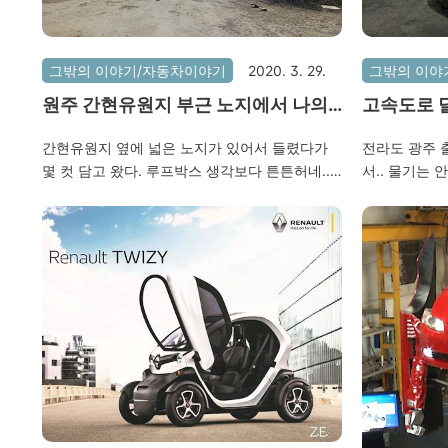
그밖의 이야기/자동차이야기
2020. 3. 29.
그밖의 이야
원주 간현유원지 부근 노지에서 나의
고속도로 
더뉴쏘렌토와~
서 간만에 
간현유원지 옆에 넓은 노지가 있어서 들렸다가
전라도 광주 
몇 컷 담고 왔다. 루프박스 생각보다 튼튼허네..
서.. 물기는 
ㅋ
왜이리 안맞