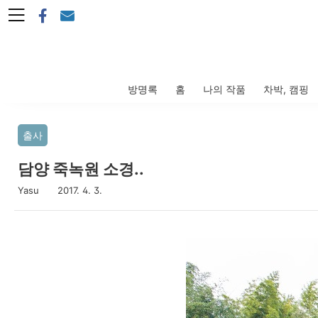
본문 바로가기
방명록
홈
나의 작품
차박, 캠핑
출사
담양 죽녹원 소경..
Yasu
2017. 4. 3.