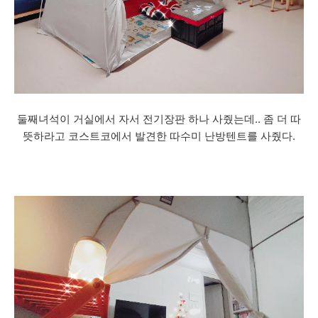
둘째녀석이 거실에서 자서 전기장판 하나 사줬는데.. 좀 더 따
뜻하라고 코스트코에서 발견한 따수미 난방텐트를 사줬다.