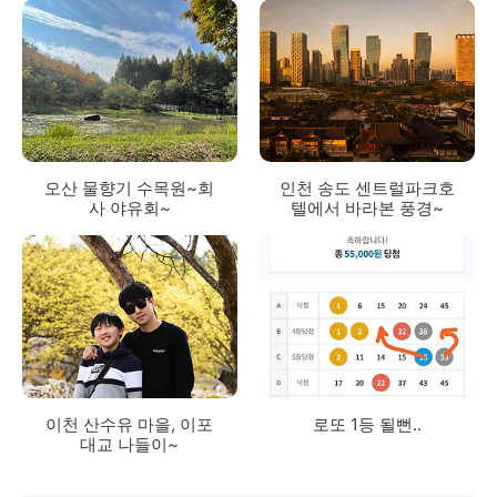
오산 물향기 수목원~회
인천 송도 센트럴파크호
사 야유회~
텔에서 바라본 풍경~
이천 산수유 마을, 이포
로또 1등 될뻔..
대교 나들이~