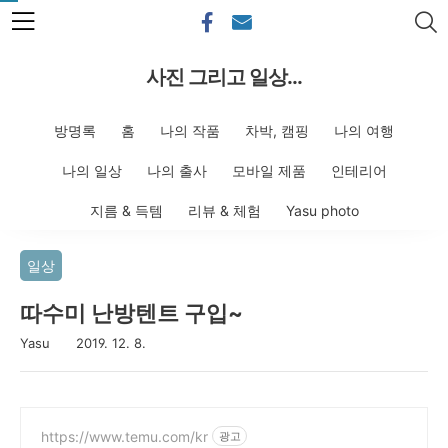
본문 바로가기
사진 그리고 일상...
방명록
홈
나의 작품
차박, 캠핑
나의 여행
나의 일상
나의 출사
모바일 제품
인테리어
지름 & 득템
리뷰 & 체험
Yasu photo
일상
따수미 난방텐트 구입~
Yasu
2019. 12. 8.
https://www.temu.com/kr
광고