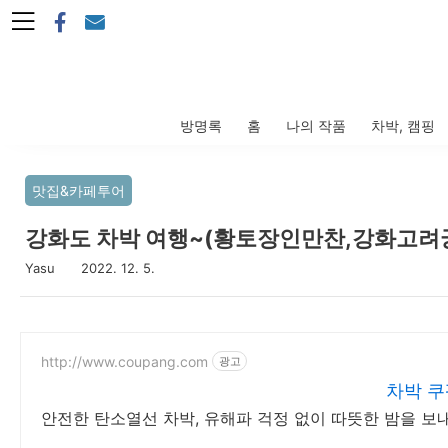
본문 바로가기
방명록
홈
나의 작품
차박, 캠핑
맛집&카페투어
강화도 차박 여행~(황토장인만찬,강화고려
Yasu
2022. 12. 5.
http://www.coupang.com
광고
차박 쿠
안전한 탄소열선 차박, 유해파 걱정 없이 따뜻한 밤을 보