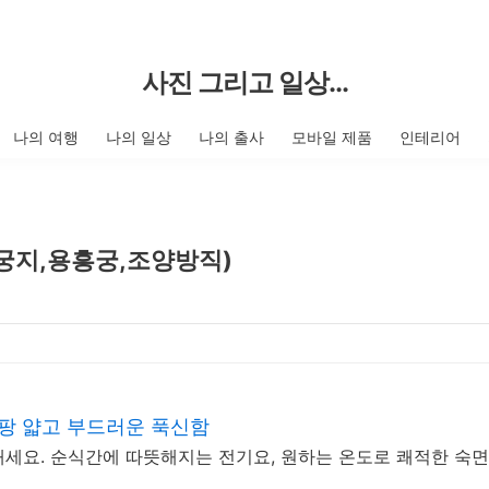
사진 그리고 일상...
나의 여행
나의 일상
나의 출사
모바일 제품
인테리어
궁지,용흥궁,조양방직)
팡 얇고 부드러운 푹신함
내세요. 순식간에 따뜻해지는 전기요, 원하는 온도로 쾌적한 숙면