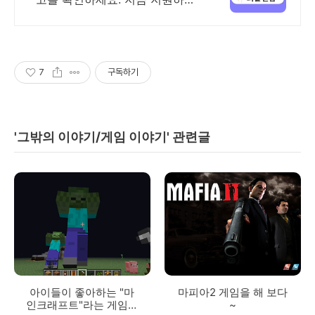
합격률 UP! 이직 필살기, 피플앤잡
7
구독하기
'그밖의 이야기/게임 이야기' 관련글
아이들이 좋아하는 "마
마피아2 게임을 해 보다
인크래프트"라는 게임을
~