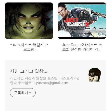
해보니..
스타크래프트 핵감지 프
Just Cause2 (저스트 코
로그램
즈2) 진정한 와이어 액션
(wDetector_v228)
게임!
사진 그리고 일상...
개인적인 사진과 일상을 포스팅. 티스토리 6년
연속 우수블로그.yasraca@gmail.com
구독하기