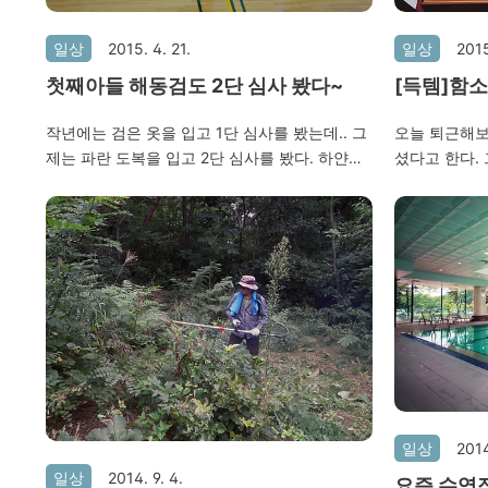
일상
2015. 4. 21.
일상
2015
첫째아들 해동검도 2단 심사 봤다~
[득템]함
리..부모님
작년에는 검은 옷을 입고 1단 심사를 봤는데.. 그
오늘 퇴근해보
제는 파란 도복을 입고 2단 심사를 봤다. 하얀색
셨다고 한다.
입고 3단 따는 날도 오겠지?ㅎㅎ 작년에는 1단
있는데 마시는
합격 및 최우수상까지 덤으로 받아서 기분이 좋
약까지 아들에게
았는데 이번에는 잘하는 사람도 많았고 시상도
앞으로 더욱 
없는듯?했다. 특히 이번에는 여자들이 많았는데
남자보다도 더 박력있고 카리스마 넘치는 사람도
보였다. 뒤를 힐끔힐끔 보더니 엄마 아빠를 확인
한 진휘.. 늠름한 뒷모습..ㅎㅎ 아쉬운 것이 목소
리가 작고 박력이 너무 없는 듯 하다. 너무 부드
러운 것 같이 느껴진다. 절도 있게 딱딱 끊어야하
는거 아닌가?? ㅎㅎ 어떤게 잘하는 것인지는 모
르겠다.ㅎㅎ 3년 심사자인데 눈에 띠게 잘하는
일상
2014
친구였다. 고등학생? 으로 보이는데 그날 본 사
일상
2014. 9. 4.
요즘 수영장
람 중 제일 멋졌던거 같다. 우리 진휘도 이 친구..