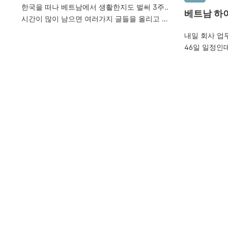
한국을 떠나 베트남에서 생활한지도 벌써 3주..
베트남 하이
시간이 많이 남으면 여러가지 글들을 올리고 싶
(2014/6/
었는데 맘처럼 쉽지 않았다. 그래도 핸드폰으로
내일 회사 업
찍은 사진은 참 많기도 하다.. 주로 업무용이긴
46일 일정인
하지만..ㅜ.ㅜ 지금까지의 출장은 거의 품질문제
듯 하다. 처
였지만.. 이번에는 공장자체를 새로 건설하는 동
은..무언가가.
시에 일을 해야하는 난관이 있었다. 먼지도 많고,
하노이에서 3
사무실도 제대로 갖춰지지않은 열악한 환경 속에
이 한창인 곳
서 더위와 싸워가며 고된 나날을 보내고 있다. 그
있다는 점이 넘
래도 나를 버티게 해 줄 수 있는건... 시원한 맥주
년에 하노이 
~
국보다 맛있더
에 있는 것들
근처에는 한국
아쉽니다.. 
다. 스크린 골
리 반갑지는 
피해다녀야하는