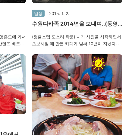
일상
2015. 1. 2.
수원디카족 2014년을 보내며..(동영
상으로 본 수디족 2014년~)
(정출스텝 도스리 작품) 내가 사진을 시작하면서
와 영흥도에 가서
초보시절 때 만든 카페가 벌써 10년이 지났다. 지
 어안렌즈 베트남
난 송년회 때 잠깐 한국에 들어와서 송년회를 치
건지 자주 감
루고 며칠 후 다시 베트남으로 출장을 다녀왔다.
다.. 찬바람
2014년은 해외출장이 너무 잦아서 카페에 신경
41살.. 벌써
을 너무 못 쓴 것 같다. 내년부터는 더욱 더 신경
을 써야할텐데..ㅎㅎ 그래도 항상 열심히 운영해
주는 스텝들이 있기에 든든하다. ^^ 2014. 12. 13
수원디카족 송년회 @인디수원
진읍에서 3