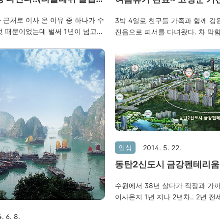
박 4일 보내다..
 근처로 이사 온 이유 중 하나가 수
3박 4일로 친구들 가족과 함께 강
것 때문이었는데 벌써 1년이 넘고
진읍으로 피서를 다녀왔다. 차 막힘
오산으로 이사를 온 이후로 일주일에
시원한 바람과 적당한 구름으로 그
시는 것 같다. 마침 7층 사는 친구
한 것 같다. 친한 친구녀석들과 함
권유로 지난주에 리플레쉬 클럽에
지만 여행 첫날부터 마지막날까지
 오늘부터 수영장을 다니게 되었
관광을 시켜준 거진읍 출생 회사
 받아서 좀더 재미있을 것 같았다.
고맙다. 그리고 제일 좋았던건 애
정말 빡세다.. 수영 진짜 운동 되
하더라.. 이제 휴가는 단 하루만 남
터 꾸준히 열심히 배워야겠다. 화이팅
일상
2014. 5. 22.
동탄2신도시 금강펜테리움
크 아파트 당첨되다!
수원에서 38년 살다가 직장과 가
이사온지 1년 지나 2년차.. 2년 
데.. 동탄 2신도시를 관심 있게 
. 6. 8.
얼마전 분양을 받아보려고 청약을