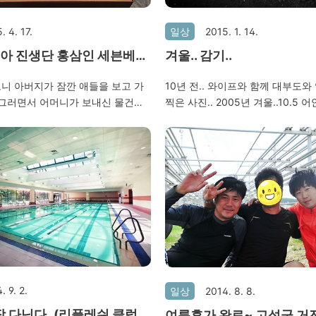
. 4. 17.
일상
2015. 1. 14.
소아 진생단 홍삼인 세븐베
겨울.. 감기..
께서 사주셨다..ㅜ
니 아버지가 잠깐 애들을 보고 가
10년 전.. 와이프와 함께 대부도
 그러면서 어머니가 보내신 물건이
찍은 사진.. 2005년 겨울..10.5
 홍삼쥬스?인 듯하다.. 작년에 보
출장이 너무 잦아서 적응이 안되는
 해 주셨는데.. 흑..감사합니다..
기에 걸린다. 이번 감기도 꽤 오래간
더 자식노릇 잘 해야겠다.
만 쐬면 기침이 나온다. 나이도 벌써 
쇄약해지면 안되는데..ㅜ
. 9. 2.
일상
2014. 8. 8.
 다닌다..(리플레쉬 클럽가
여름휴가 완료~ 고성군 거