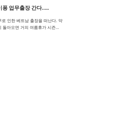
그리고 어제 당첨이 되었다는 문자
퐁 업무출장 간다..
다..^^ 새 아파트를 분양 받기는 
9~7/25)
것에 대해서는 기분이 무지 좋았다
무로 인한 베트남 출장을 떠난다. 약
위와 같다. 입주일은 2016년 8월
데 돌아오면 거의 여름휴가 시즌일
파트 뒷쪽으로는 녹지가 있고.. 
음 가보는 곳이지만 왠지 낯설지 않
이 흐르고 있다. 저녁에 걷기 운동
.?? 출장지는 하이퐁이란 곳이다.
로 만들어지겠지?? 단지 내에 이
시간 거리에 위치한 도시이며 발전
만들어지고.. 참 좋네~^^ 요가나 
이라한다. 하롱베이(사진)와 가까이
항상 20년 넘은 아파트에서만 살
 즐겁다. 후배 녀석 중 한명이 작
스템은 남의 집에서만 보던..ㅜ.ㅜ
출장을 다녀왔었는데 안동찜닭이 한
방을 4개 쓸 수 있다는 점이 너무 ..
라는..ㅎㅎ 한국식당도 많고 한국
이 거의 있다고 한다. 하지만 하이퐁
식당이 그리 많지 않다고 하는데..
숙소가 송지아 골프리조트라는 곳이
프 한번 밖에 안 쳐본 실력이라.. 그
않지만 풍경은 좋을 듯 하다. 골프공
건 아닌지 모르겠다..ㅎㅎ 베트..