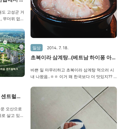
원도 고성군 거
, 무더위 없이
리 고생은 안
께한 것도 좋았
 현지 음식이랑
동생한테 너무
일상
2014. 7. 18.
들이 너무 좋아
초복이라 삼계탕..(베트남 하이퐁 아리
았네..
랑식당에서..)
바쁜 일 마무리하고 초복이라 삼계탕 먹으러 시
내 나왔음..ㅎㅎ 이거 왜 한국보다 더 맛있지?? 1
주일 있으면 한국으로 복귀다.. 베트남 온지 한달
이 넘었는데 아직도 하롱베이도 못 가보구..ㅜ.ㅜ
 센트럴파
주말에 가려했는데.. 태풍이 온다니..ㅜ.ㅜ;;
까운 오산으로
전세로 살고 있는
지켜보고 있다가
 넣어보았다.