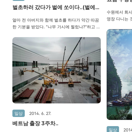
입)
벌초하러 갔다가 벌에 쏘이다..(벌에
수원에서 회사
쏘였을때 대처법)
영장 다니는 
얼마 전 아버지와 함께 벌초를 하다가 약간 따끔
가을이다.. 
한 기분을 받았다. "나무 가시에 찔렀나?"하고 살
5일은 술을 마
펴보는 순간 벌 한마리가 나를 향에 침을 쏘는 것
의 계속되는 
이 아닌가?? 낫질을 하던 나는 순간 놀라서 옆으
가입을 하였고
로 뛰쳐 나갔다. 3~4방을 쏘였는데 붓기는 그리
다. 강습까지
올라오지 않았다. 생전 처음으로 벌에 쏘였지만
하지만 현실은 
다행히 알레르기 증상은 발생되지 않았다. 벌에
네.. 내일부
쏘인 위치를 유심히 살펴보니 나무위에 조그맣게
~
벌집이 있었다.. 아버지는 응징의 댓가로 모기,해
충 스프레이 벌집을 향해 뿌리셨다. 그래도 벌들
은 끄떡없이 다른곳으로 날아가지 않고 다시 돌
아왔다.(대단..) 올해 유난히 벌을 조심하라는 뉴
스를 봤는데 돌아오는 추석때도 특히 유의해야겠
다. 여러분들도 조심하세요~ 벌에 쏘였을때 대처
일상
2014. 6. 27.
법에 대해 정보 드립니다. 추석을 앞두고 벌초
및..
베트남 출장 3주차..
일상
2014