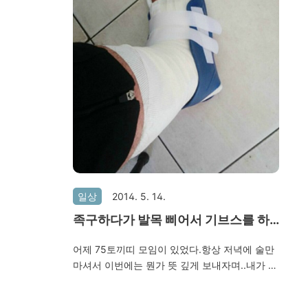
를 받게 되었
처음이라 당첨된
~ 분양일정은
부터라는데.. 아
앞쪽으로는 하천
하기 좋은 코스
런 종합시설도
다녀볼까? 험~
다보니 이런 시
 33평이지만
일상
2014. 5. 14.
족구하다가 발목 삐어서 기브스를 하
게되다..
어제 75토끼띠 모임이 있었다.항상 저녁에 술만
마셔서 이번에는 뭔가 뜻 깊게 보내자며..내가 주
선해서 장소 섭외하여 족구하고 옻닭을 먹기로
했는데..족구 시작하자마자 5분도 안되서 발목을