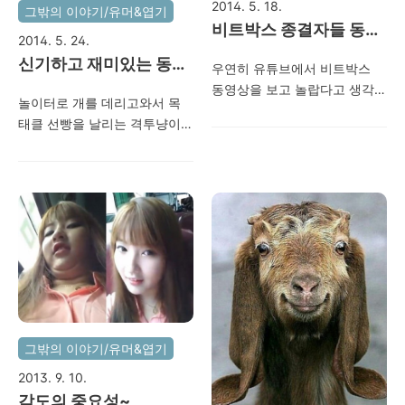
2014. 5. 18.
그밖의 이야기/유머&엽기
비트박스 종결자들 동영
2014. 5. 24.
상 모음..ㄷㄷㄷ
신기하고 재미있는 동물
우연히 유튜브에서 비트박스
세상~
동영상을 보고 놀랍다고 생각
놀이터로 개를 데리고와서 목
했는데 우측 메뉴의 관련 동영
태클 선빵을 날리는 격투냥이
상들을 통해 더욱 놀라운 동영
포착..왠지 전생에 사람이었을
상들을 보게되었다. 정말 인간
것 같다는..ㅎㅎ 프로레슬러..^^
의 입에서 저런 소리가 어떻게
직립보행하는 사람같은 닭..두
나오는건지.. 대단하다.. 개인기
발로 다니는건 마찬가지나.. 이
로 정말 괜찮을 것 같긴하다..
닭은 꼿꼿이 사람처럼 서서 걸
침만 많이 안 튀기면..ㅎㅎ 마지
어다닌다..이유는 병아리 시절
막은 캐나다, 한국 혼혈아로 알
에 연골 질환을 앓으면서 몸의
려진 청년임..
일부가 변형되어 그렇다는.. 직
립보행 닭 동영상 보기 자기보
다 몸집이 큰 오소리를 사냥하
그밖의 이야기/유머&엽기
려다 실패한 부엉이?체구는 작
지만 부엉이 눈의 카리스마와
2013. 9. 10.
멍청한 눈빛이지만 거구인 오
각도의 중요성~