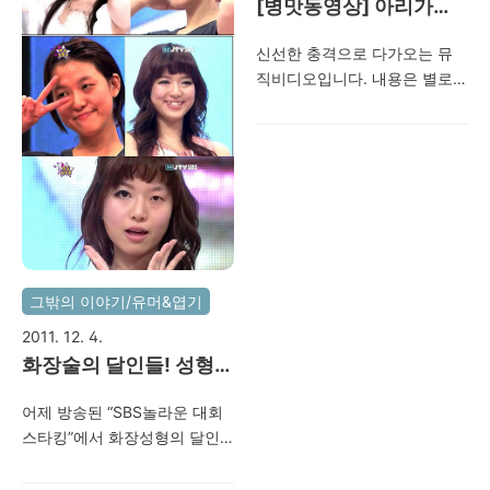
[병맛동영상] 아리가또
고자이마스! 쓰미마셍~
신선한 충격으로 다가오는 뮤
직비디오입니다. 내용은 별로
없지만 재미는 있네요. ㅎㅎ 문
득 중학교 시절에 홍콩영화를
보고 나서 "직접 영화를 만들어
보고 싶다"고 느낀적이 있었
죠.. 하지만 그때 당시에는 캠코
더 보급이 전혀 안 되어 있었고
음성만 남길 수 있는 카셋트 테
이프가 흔히 유행했었답니다.
그밖의 이야기/유머&엽기
음성으로나마 친구들끼리 효과
음을 넣어가며 단편음성영화를
2011. 12. 4.
만든 것이 기억납니다. 제목은
화장술의 달인들! 성형
"조직의 쓴맛" 이었죠..ㅋㅋ 지
수술이 필요 없다!
금은 추억 속에만 남아있는 그
어제 방송된 “SBS놀라운 대회
테이프가 너무 그립네요. 요즘
스타킹”에서 화장성형의 달인
처럼 인터넷문화가 발달 되었
들이 출연하여 화장 전.후 반전
더라면 블로그나 싸이에 저장
된 모습을 보여주며 메이크업