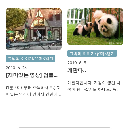
하고 언제든지 볼 수 있었을텐
의 비법을 전수했습니다. 개인
데 말이죠..
적으로 성형수술이 난무하는
요즘 같은 때에 이런 메이크업
이 차라리 보기 좋네요. 주위에
서 부작용 난 사례를 보니 많이
안타깝더라구요.. 위 사진은 중
국에서 유명한 기적의 화장술
을 한다는 여자입니다..ㅎㅎ 이
그밖의 이야기/유머&엽기
그밖의 이야기/유머&엽기
렇게 평범한 얼굴도 화장술 하
2010. 6. 9.
나만으로 연예인같은 얼굴로
2010. 6. 26.
개판다..
변신할 수 있다니.. 울 와이프도
[재미있는 영상] 덤블링
메이크업 좀 배우라고 해야겠
묘기 동영상
개판다입니다. 개같이 생긴 녀
습니다. 놀랍지요? 인터넷에서
(1분 40초부터 주목하세요.) 재
석이 판다같기도 하네요. 중국
화장술을 검색하면 거의 중국
미있는 영상이 있어서 간만에
허난(河南)성 정저우(鄭州)의
사진들이 나오는데 중국사람들
올려봅니다. 정말 배꼽 잡고 웃
다허 애완동물 공원에 있는 차
이 화장을 잘하는건지? 자랑을
었네요. 빨간 모자 아저씨를 주
우차우에게 염색을 한거라네
잘하는건지? ㅎㅎ 첫 사진 보고
목하세요. 왠지 리쌍의 "길"을
요. 큰놈은 더더욱 판다 같네요.
남자인줄 알았다는… 콧수염 같
닮은 것 같기도 하네요..^^ 이
ㅎㅎㅎ 특별출연 개랑이입니
은 것이..ㅋㅋ 화장술 중 눈 화
즐거움이 11시 이후 축구에서
다. 대륙은 개장난을 잘치는군