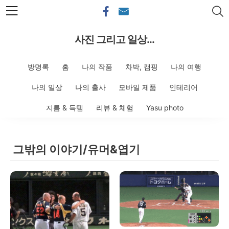
본문 바로가기
사진 그리고 일상...
방명록
홈
나의 작품
차박, 캠핑
나의 여행
나의 일상
나의 출사
모바일 제품
인테리어
지름 & 득템
리뷰 & 체험
Yasu photo
그밖의 이야기/유머&엽기