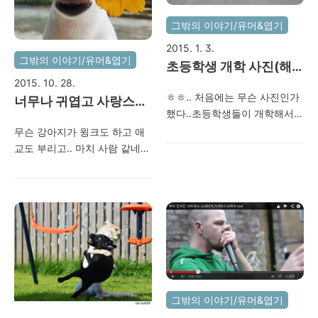
그밖의 이야기/유머&엽기
2015. 1. 3.
그밖의 이야기/유머&엽기
초등학생 개학 사진(해
2015. 10. 28.
외)
ㅎㅎ.. 처음에는 무슨 사진인가
너무나 귀엽고 사랑스러
했다..초등학생들이 개학해서
운 강아지 사진들~(윙크
부모들이 좋아하는 사진이다.
무슨 강아지가 윙크도 하고 애
하는강아지,꽃강아지,애
마누라가 친구랑 태국여행을
교도 부리고.. 마치 사람 같네..
교강아지)
가서 혼자서 애들을 보고 있는
처음에는 CG인줄 알았음..ㅎㅎ
데..밥해줘야지.. 설겆이해야
정말 강아지 키우고 싶게 만드
지.. 빨래해야지.. 청소해야지..
는 사진들 임.. 동영상으로 보시
할 일이 너무 많다.차라리 빨리
려면..
출근해서 일하고 싶다.. 월요일
https://www.facebook.com/1518819665097908/videos/151883
출근을 위해 내일은 처가집에
애들을 맡기기로 했다. (아.. 몸
살기운도 있어서 죽겠네..)
그밖의 이야기/유머&엽기