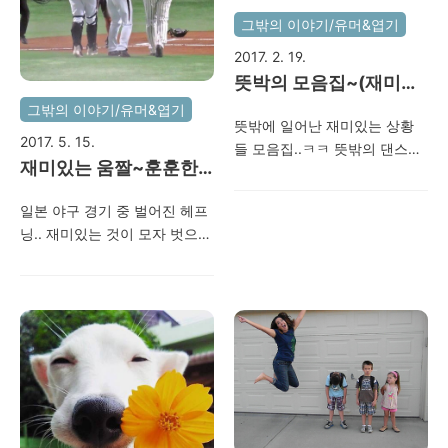
그밖의 이야기/유머&엽기
2017. 2. 19.
뜻박의 모음집~(재미있
는 gif)
그밖의 이야기/유머&엽기
뜻밖에 일어난 재미있는 상황
2017. 5. 15.
들 모음집..ㅋㅋ 뜻밖의 댄스타
재미있는 움짤~훈훈한
임 뜻밖의 초사이언 뜻밖의 뒷
대머리 아저씨들의 화해
통수 뜻밖의 콧수염 뜻밖의 비
일본 야구 경기 중 벌어진 헤프
보이 뜻밖의 오션월드 뜻밖의
닝.. 재미있는 것이 모자 벗으니
급똥 뜻밖의 그린라이트 뜻밖
다 대머리..ㅋㅋ 비슷한 사람들
의 나이스캐치 뜻밖의 어시스
끼리 서로 화해하며 재미를 주
트 뜻밖의 취침 뜻밖의 기기변
네..ㅋㅋ
경 뜻밖의 비보이2 뜻밖의 어택
뜻밖의 마술 뜻밖의 기기변경2
뜻밖의 합석 뜻밖의 이벤트