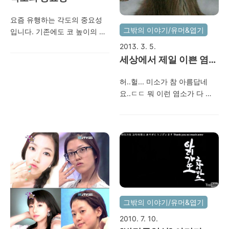
소리의 포착된 사진이왠지 너
무 우스꽝스럽다..ㅎㅎ 결론적
요즘 유행하는 각도의 중요성
으로 사냥에 실패해서 부엉이
그밖의 이야기/유머&엽기
입니다. 기존에도 코 높이의 중
는 포기를 했다는 뒷소문이.. 고
요성이나.. 털의 중요성 등.. 여
2013. 3. 5.
양이에게 길러 진 강아지..행동
러가지가 있었는데.. 이번 것은
세상에서 제일 이쁜 염
들이 고양이와 많이 흡사하다
좀 강력합니다. 전혀 다른 사람
소..
고 하는데..ㅎㅎ 아가야.. 찻길
이 되어버리네요.ㅎㅎ 간만에
허..헐... 미소가 참 아름답네
은 위험한 곳이란다..빨리 올라
재미있어서 포스팅 해 봅니다..
요..ㄷㄷ 뭐 이런 염소가 다 있
오렴.. 사람들 보기 전에.. 미
특히 이분.. 대반전이네요..ㄷㄷ
을까요?? ㅋㅋ 누가 꾸며줬겠
친..
ㄷ ㅋㅋ 새도 예외는 아닙니다..
죠?ㅎㅎ 주인님은 이렇게 이쁜
ㅎㅎ 그래도 지존은 아무래도
염소.. 업고 다니세요... 회사일
아이비인 듯 합니다..ㄷㄷㄷ 위
이 바뻐서 지난 연휴 때 계속 출
사진은 조명각에 따른 중요성
근했네요..중국 출장요청건이
입니다.. 즐건 하루 보내세요~
있었는데.. 사내 업무도 정신 없
고 45일짜리라서 다른분에게
양보했네요..출장을 너무 오래
가 있으면 마누라랑 애들이 너
그밖의 이야기/유머&엽기
무 보고 싶더라구요..ㅜ.ㅜ즐거
2010. 7. 10.
운 한주 시작하세요~